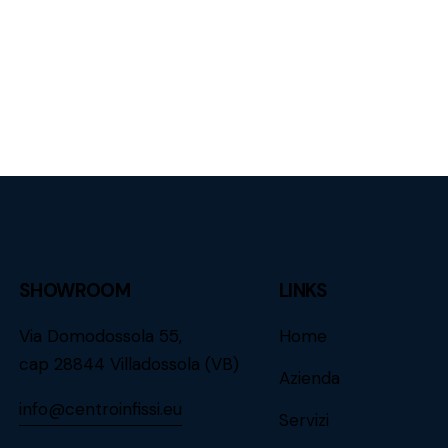
SHOWROOM
LINKS
Via Domodossola 55,
Home
cap 28844 Villadossola (VB)
Azienda
info@centroinfissi.eu
Servizi