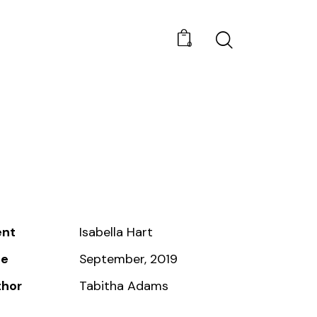
0
ent
Isabella Hart
te
September, 2019
thor
Tabitha Adams