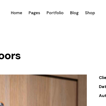
Home
Pages
Portfolio
Blog
Shop
oors
Cli
Da
Au