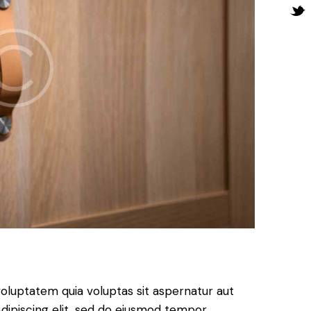
oluptatem quia voluptas sit aspernatur aut
. Adipiscing elit, sed do eiusmod tempor